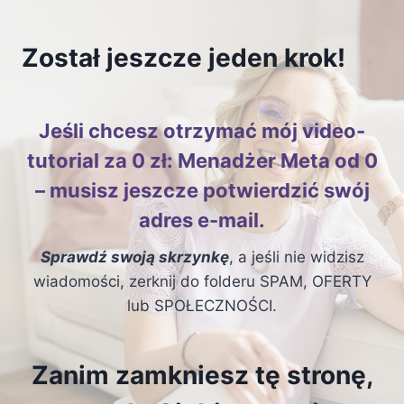
Przejdź
do
Został jeszcze jeden krok!
treści
Jeśli chcesz otrzymać mój video-
tutorial za 0 zł: Menadżer Meta od 0
– musisz jeszcze potwierdzić swój
adres e-mail.
Sprawdź swoją skrzynkę
, a jeśli nie widzisz
wiadomości, zerknij do folderu SPAM, OFERTY
lub SPOŁECZNOŚCI.
Zanim zamkniesz tę stronę,