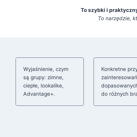
To szybki i praktyczn
To narzędzie, k
Wyjaśnienie, czym
Konkretne prz
są grupy: zimne,
zainteresowa
ciepłe, lookalike,
dopasowanyc
Advantage+.
do różnych br