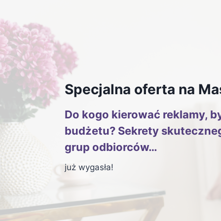
Przejdź
do
treści
Specjalna oferta na Ma
Do kogo kierować reklamy, by
budżetu? Sekrety skuteczne
grup odbiorców
…
już wygasła!