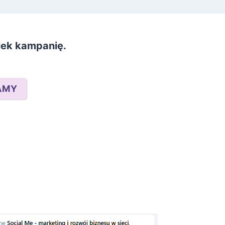
wiek kampanię.
AMY