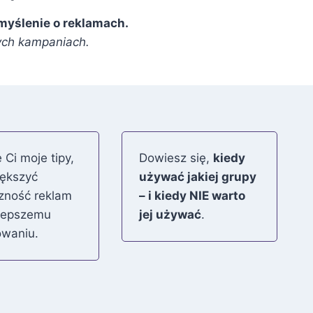
 myślenie o reklamach.
nych kampaniach.
 Ci moje tipy,
Dowiesz się,
kiedy
iększyć
używać jakiej grupy
zność reklam
– i kiedy NIE warto
 lepszemu
jej używać
.
owaniu.