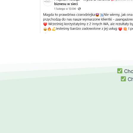
Chce
Ch