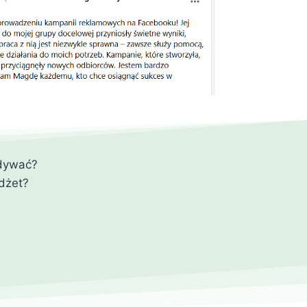
adywać?
dżet?