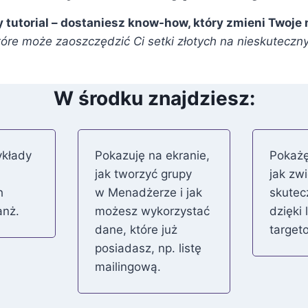
y tutorial – dostaniesz know-how, który zmieni Twoje
tóre może zaoszczędzić Ci setki złotych na nieskutecz
W środku znajdziesz:
ykłady
Pokazuję na ekranie,
Pokażę
ń
jak tworzyć grupy
jak zw
h
w Menadżerze i jak
skutec
anż.
możesz wykorzystać
dzięki
dane, które już
target
posiadasz, np. listę
mailingową.