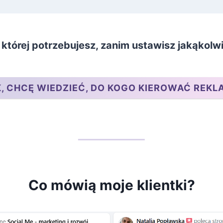
 której potrzebujesz, zanim ustawisz jakąkol
K, CHCĘ WIEDZIEĆ, DO KOGO KIEROWAĆ REKL
Co mówią moje klientki?