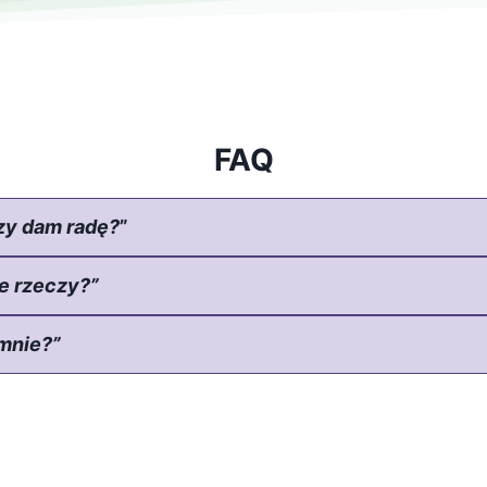
FAQ
czy dam radę?
”
ie rzeczy?”
 mnie?”