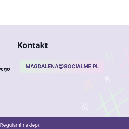
Kontakt
MAGDALENA@SOCIALME.PL
wego
Regulamin sklepu