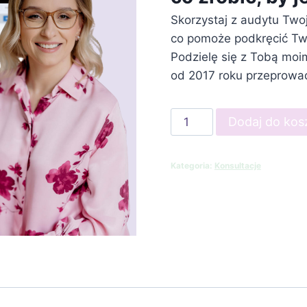
Skorzystaj z audytu Two
co pomoże podkręcić Tw
Podzielę się z Tobą mo
od 2017 roku przeprowadz
ilość
Dodaj do kos
Audyt
konta
Kategoria:
Konsultacje
reklamowego
(pełny)