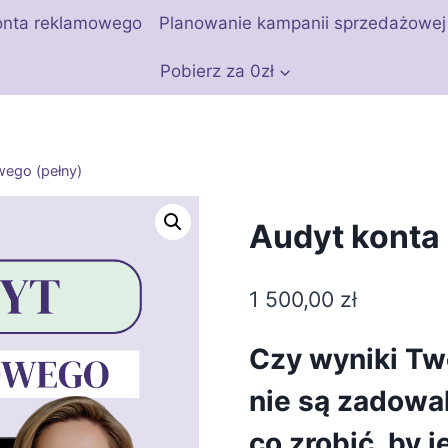
onta reklamowego
Planowanie kampanii sprzedażowej
Pobierz za 0zł
wego (pełny)
Audyt konta
1 500,00
zł
Czy wyniki Tw
nie są zadowal
co zrobić, by 