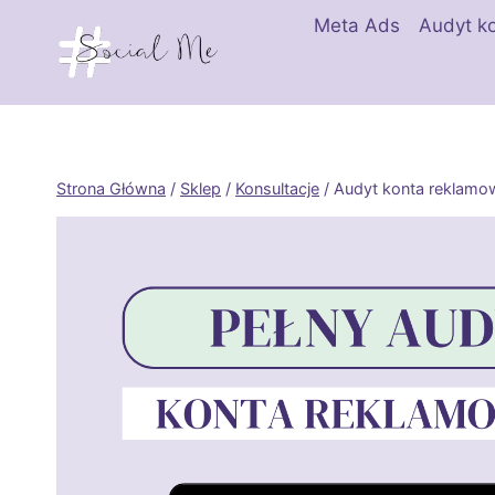
Przejdź
Meta Ads
Audyt k
do
treści
Strona Główna
/
Sklep
/
Konsultacje
/
Audyt konta reklamo